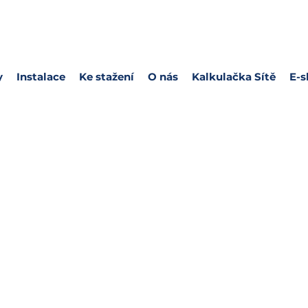
y
Instalace
Ke stažení
O nás
Kalkulačka Sítě
E-