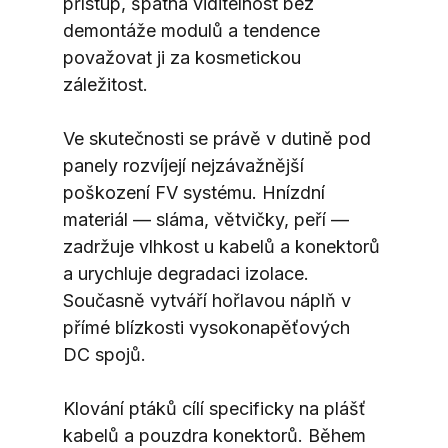
přístup, špatná viditelnost bez 
demontáže modulů a tendence 
považovat ji za kosmetickou 
záležitost.
Ve skutečnosti se právě v dutině pod 
panely rozvíjejí nejzávažnější 
poškození FV systému. Hnízdní 
materiál — sláma, větvičky, peří — 
zadržuje vlhkost u kabelů a konektorů 
a urychluje degradaci izolace. 
Současně vytváří hořlavou náplň v 
přímé blízkosti vysokonapěťových 
DC spojů.
Klování ptáků cílí specificky na plášť 
kabelů a pouzdra konektorů. Během 