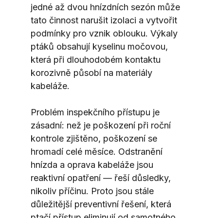
jedné až dvou hnízdních sezón může 
tato činnost narušit izolaci a vytvořit 
podmínky pro vznik oblouku. Výkaly 
ptáků obsahují kyselinu močovou, 
která při dlouhodobém kontaktu 
korozivně působí na materiály 
kabeláže.
Problém inspekčního přístupu je 
zásadní: než je poškození při roční 
kontrole zjištěno, poškození se 
hromadí celé měsíce. Odstranění 
hnízda a oprava kabeláže jsou 
reaktivní opatření — řeší důsledky, 
nikoliv příčinu. Proto jsou stále 
důležitější preventivní řešení, která 
ptačí přístup eliminují od samotného 