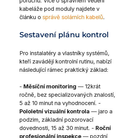
poruchu. Více o správném vedení 
kabeláže pod moduly najdete v 
článku o 
správě solárních kabelů
.
Sestavení plánu kontrol
Pro instalatéry a vlastníky systémů, 
kteří zavádějí kontrolní rutinu, nabízí 
následující rámec praktický základ:
- 
Měsíční monitoring
 — 12krát 
ročně, bez specializovaných znalostí, 
5 až 10 minut na vyhodnocení. - 
Pololetní vizuální kontrola
 — jaro a 
podzim, základní pozorovací 
dovednosti, 15 až 30 minut. - 
Roční 
profesionální inspekce
 — pozdní 