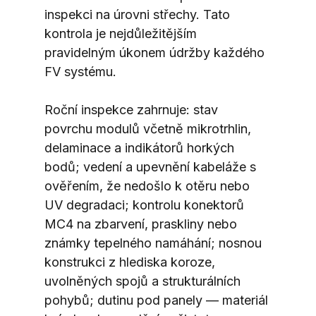
inspekci na úrovni střechy. Tato 
kontrola je nejdůležitějším 
pravidelným úkonem údržby každého 
FV systému.
Roční inspekce zahrnuje: stav 
povrchu modulů včetně mikrotrhlin, 
delaminace a indikátorů horkých 
bodů; vedení a upevnění kabeláže s 
ověřením, že nedošlo k otěru nebo 
UV degradaci; kontrolu konektorů 
MC4 na zbarvení, praskliny nebo 
známky tepelného namáhání; nosnou 
konstrukci z hlediska koroze, 
uvolněných spojů a strukturálních 
pohybů; dutinu pod panely — materiál 