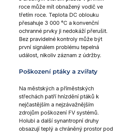
roce může mít obnažený vodič ve 
třetím roce. Teplota DC oblouku 
přesahuje 3 000 °C a konvenční 
ochranné prvky ji nedokáží přerušit. 
Bez pravidelné kontroly může být 
první signálem problému tepelná 
událost, nikoliv záznam z údržby.
Poškození ptáky a zvířaty
Na městských a příměstských 
střechách patří hnízdění ptáků k 
nejčastějším a nejzávažnějším 
zdrojům poškození FV systémů. 
Holubi a další synantropní druhy 
obsazují teplý a chráněný prostor pod 