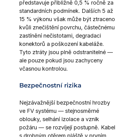
představuje přibližně 0,5 % ročně za 
standardních podmínek. Dalších 5 až 
15 % výkonu však může být ztraceno 
kvůli znečištění povrchu, částečnému 
zastínění nečistotami, degradaci 
konektorů a poškození kabeláže. 
Tyto ztráty jsou plně odstranitelné — 
ale pouze pokud jsou zachyceny 
včasnou kontrolou.
Bezpečnostní rizika
Nejzávažnější bezpečnostní hrozby 
ve FV systému — stejnosměrné 
oblouky, selhání izolace a vznik 
požáru — se rozvíjejí postupně. Kabel 
s drobným otěrem pláště v prvním 