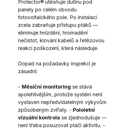
Protector® utěsňuje dutinu pod 
panely po celém obvodu 
fotovoltaického pole. Po instalaci 
zcela zabraňuje přístupu ptáků — 
eliminuje hnízdění, hromadění 
nečistot, klování kabelů a řetězovou 
reakci poškození, která následuje.
Dopad na požadavky inspekcí je 
zásadní:
- 
Měsíční monitoring
 se stává 
spolehlivějším, protože systém není 
vystaven nepředvídatelným výkyvům 
způsobeným zvířaty. - 
Pololetní 
vizuální kontrola
 se zjednodušuje — 
není třeba posuzovat ptačí aktivitu. - 