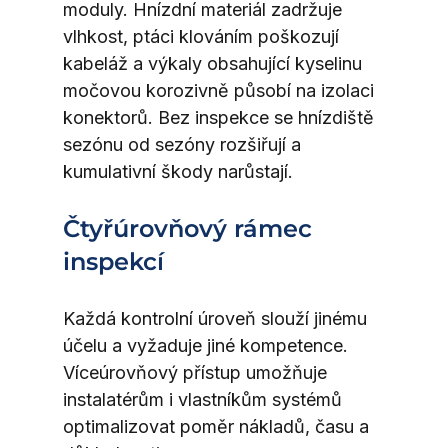
moduly. Hnízdní materiál zadržuje 
vlhkost, ptáci klováním poškozují 
kabeláž a výkaly obsahující kyselinu 
močovou korozivně působí na izolaci 
konektorů. Bez inspekce se hnízdiště 
sezónu od sezóny rozšiřují a 
kumulativní škody narůstají.
Čtyřúrovňový rámec 
inspekcí
Každá kontrolní úroveň slouží jinému 
účelu a vyžaduje jiné kompetence. 
Víceúrovňový přístup umožňuje 
instalatérům i vlastníkům systémů 
optimalizovat poměr nákladů, času a 