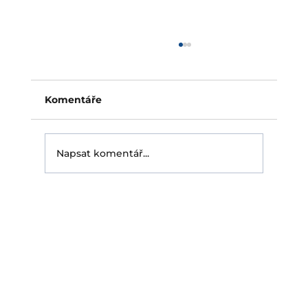
Pojištění fotovoltaické elektrárny:
slabé místo střech bez ochrany
Pojištění fotovoltaické elektrárny je dnes pro
Komentáře
majitele střešní instalace téměř
samozřejmost. Rozhodující otázka ale
přichází až s pojistnou událostí: zaplatí
Napsat komentář...
pojišťovna skutečně? Právě tehdy se ukáže