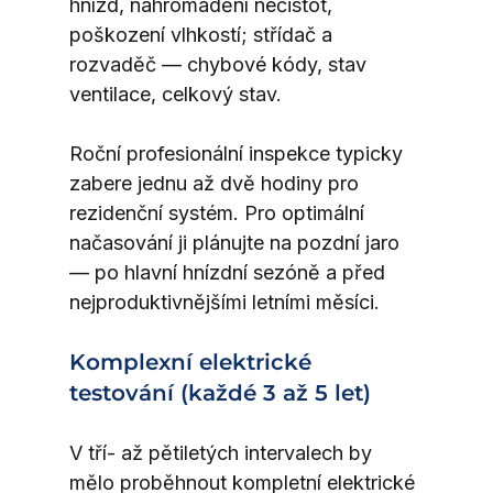
hnízd, nahromadění nečistot, 
poškození vlhkostí; střídač a 
rozvaděč — chybové kódy, stav 
ventilace, celkový stav.
Roční profesionální inspekce typicky 
zabere jednu až dvě hodiny pro 
rezidenční systém. Pro optimální 
načasování ji plánujte na pozdní jaro 
— po hlavní hnízdní sezóně a před 
nejproduktivnějšími letními měsíci.
Komplexní elektrické 
testování (každé 3 až 5 let)
V tří- až pětiletých intervalech by 
mělo proběhnout kompletní elektrické 