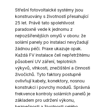
Střešní fotovoltaické systémy jsou 
konstruovány s životností přesahující 
25 let. Právě tato spolehlivost 
paradoxně vede k jednomu z 
nejrozšířenějších omylů v oboru: že 
solární panely po instalaci nevyžadují 
žádnou péči. Praxe ukazuje opak. 
Každá FV instalace čelí nepřetržitému 
působení UV záření, teplotních 
výkyvů, vlhkosti, znečištění a činnosti 
živočichů. Tyto faktory postupně 
ovlivňují kabely, konektory, nosnou 
konstrukci i povrchy modulů. Správná 
frekvence kontroly solárních panelů je 
základem pro udržení výkonu, 
bezpečnosti a životnosti celého 