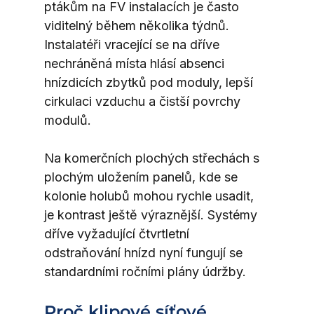
ptákům na FV instalacích je často 
viditelný během několika týdnů. 
Instalatéři vracející se na dříve 
nechráněná místa hlásí absenci 
hnízdicích zbytků pod moduly, lepší 
cirkulaci vzduchu a čistší povrchy 
modulů.
Na komerčních plochých střechách s 
plochým uložením panelů, kde se 
kolonie holubů mohou rychle usadit, 
je kontrast ještě výraznější. Systémy 
dříve vyžadující čtvrtletní 
odstraňování hnízd nyní fungují se 
standardními ročními plány údržby.
Proč klipové síťové 