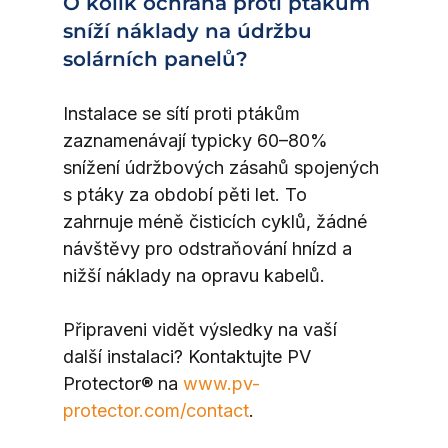
O kolik ochrana proti ptákům 
sníží náklady na údržbu 
solárních panelů?
Instalace se sítí proti ptákům 
zaznamenávají typicky 60–80% 
snížení údržbových zásahů spojených 
s ptáky za období pěti let. To 
zahrnuje méně čisticích cyklů, žádné 
návštěvy pro odstraňování hnízd a 
nižší náklady na opravu kabelů.
Připraveni vidět výsledky na vaší 
další instalaci? Kontaktujte PV 
Protector® na 
www.pv-
protector.com/contact
.