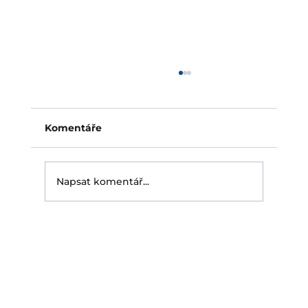
Pojištění fotovoltaické elektrárny:
slabé místo střech bez ochrany
Pojištění fotovoltaické elektrárny je dnes pro
Komentáře
majitele střešní instalace téměř
samozřejmost. Rozhodující otázka ale
přichází až s pojistnou událostí: zaplatí
Napsat komentář...
pojišťovna skutečně? Právě tehdy se ukáže