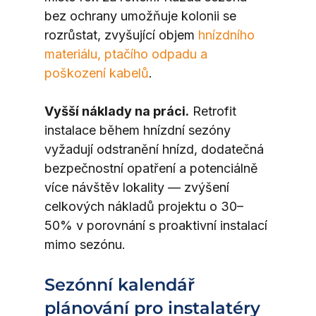
bez ochrany umožňuje kolonii se 
rozrůstat, zvyšující objem 
hnízdního 
materiálu, ptačího odpadu a 
poškození kabelů
.
Vyšší náklady na práci.
 Retrofit 
instalace během hnízdní sezóny 
vyžadují odstranění hnízd, dodatečná 
bezpečnostní opatření a potenciálně 
více návštěv lokality — zvýšení 
celkových nákladů projektu o 30–
50% v porovnání s proaktivní instalací 
mimo sezónu.
Sezónní kalendář 
plánování pro instalatéry