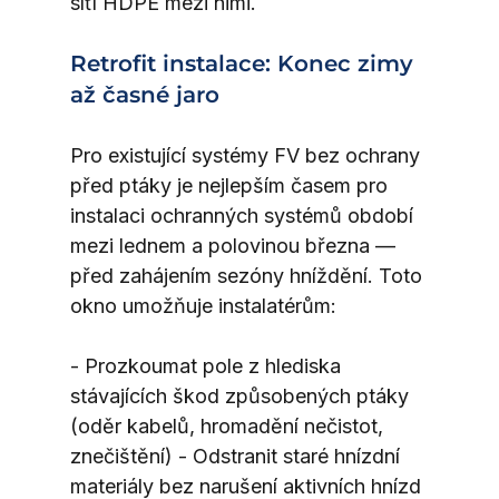
síťí HDPE mezi nimi.
Retrofit instalace: Konec zimy 
až časné jaro
Pro existující systémy FV bez ochrany 
před ptáky je nejlepším časem pro 
instalaci ochranných systémů období 
mezi lednem a polovinou března — 
před zahájením sezóny hníždění. Toto 
okno umožňuje instalatérům:
- Prozkoumat pole z hlediska 
stávajících škod způsobených ptáky 
(oděr kabelů, hromadění nečistot, 
znečištění) - Odstranit staré hnízdní 
materiály bez narušení aktivních hnízd 