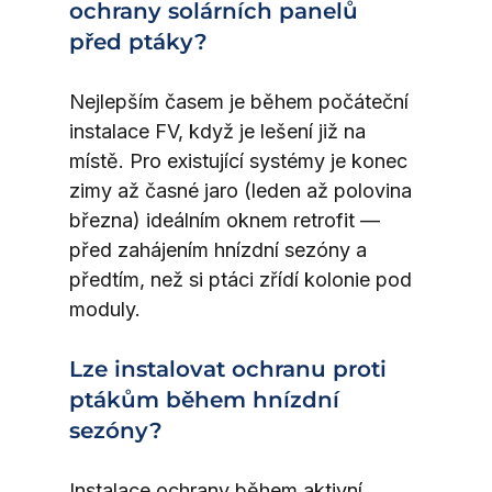
ochrany solárních panelů 
před ptáky?
Nejlepším časem je během počáteční 
instalace FV, když je lešení již na 
místě. Pro existující systémy je konec 
zimy až časné jaro (leden až polovina 
března) ideálním oknem retrofit — 
před zahájením hnízdní sezóny a 
předtím, než si ptáci zřídí kolonie pod 
moduly.
Lze instalovat ochranu proti 
ptákům během hnízdní 
sezóny?
Instalace ochrany během aktivní 