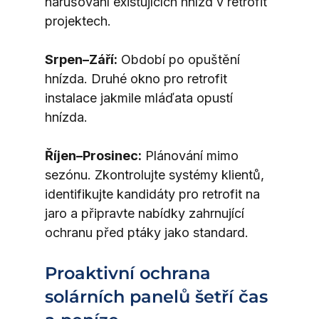
narušování existujících hnízd v retrofit 
projektech.
Srpen–Září:
 Období po opuštění 
hnízda. Druhé okno pro retrofit 
instalace jakmile mláďata opustí 
hnízda.
Říjen–Prosinec:
 Plánování mimo 
sezónu. Zkontrolujte systémy klientů, 
identifikujte kandidáty pro retrofit na 
jaro a připravte nabídky zahrnující 
ochranu před ptáky jako standard.
Proaktivní ochrana 
solárních panelů šetří čas 