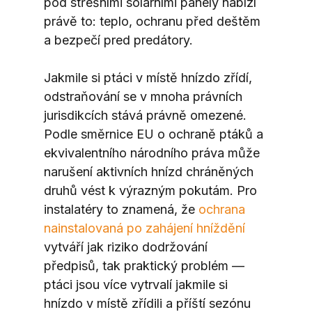
pod střešními solárními panely nabízí 
právě to: teplo, ochranu před deštěm 
a bezpečí pred predátory.
Jakmile si ptáci v místě hnízdo zřídí, 
odstraňování se v mnoha právních 
jurisdikcích stává právně omezené. 
Podle směrnice EU o ochraně ptáků a 
ekvivalentního národního práva může 
narušení aktivních hnízd chráněných 
druhů vést k výrazným pokutám. Pro 
instalatéry to znamená, že 
ochrana 
nainstalovaná po zahájení hníždění
vytváří jak riziko dodržování 
předpisů, tak praktický problém — 
ptáci jsou více vytrvalí jakmile si 
hnízdo v místě zřídili a příští sezónu 