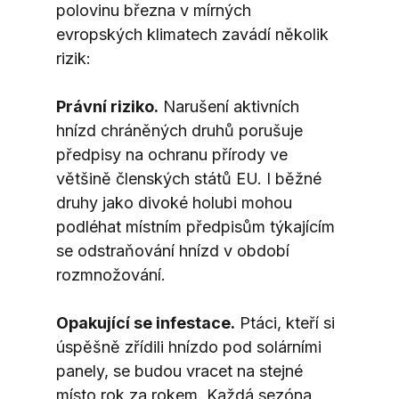
polovinu března v mírných 
evropských klimatech zavádí několik 
rizik:
Právní riziko.
 Narušení aktivních 
hnízd chráněných druhů porušuje 
předpisy na ochranu přírody ve 
většině členských států EU. I běžné 
druhy jako divoké holubi mohou 
podléhat místním předpisům týkajícím 
se odstraňování hnízd v období 
rozmnožování.
Opakující se infestace.
 Ptáci, kteří si 
úspěšně zřídili hnízdo pod solárními 
panely, se budou vracet na stejné 
místo rok za rokem. Každá sezóna 