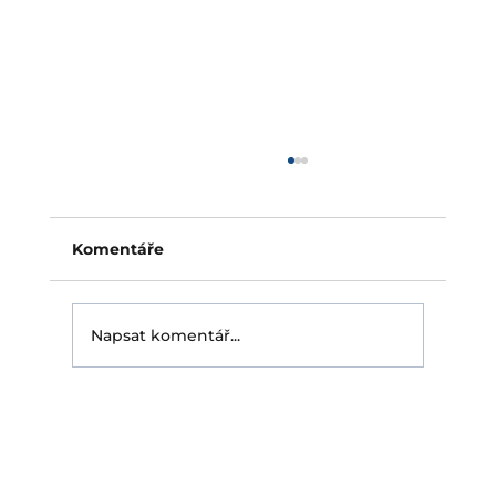
Pojištění fotovoltaické elektrárny:
slabé místo střech bez ochrany
Pojištění fotovoltaické elektrárny je dnes pro
Komentáře
majitele střešní instalace téměř
samozřejmost. Rozhodující otázka ale
přichází až s pojistnou událostí: zaplatí
Napsat komentář...
pojišťovna skutečně? Právě tehdy se ukáže