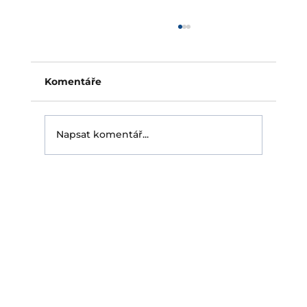
Pojištění fotovoltaické elektrárny:
slabé místo střech bez ochrany
Pojištění fotovoltaické elektrárny je dnes pro
Komentáře
majitele střešní instalace téměř
samozřejmost. Rozhodující otázka ale
přichází až s pojistnou událostí: zaplatí
Napsat komentář...
pojišťovna skutečně? Právě tehdy se ukáže