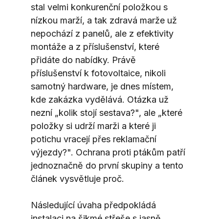
stal velmi konkurenční položkou s 
nízkou marží, a tak zdravá marže už 
nepochází z panelů, ale z efektivity 
montáže a z příslušenství, které 
přidáte do nabídky. Právě 
příslušenství k fotovoltaice, nikoli 
samotný hardware, je dnes místem, 
kde zakázka vydělává. Otázka už 
nezní „kolik stojí sestava?", ale „které 
položky si udrží marži a které ji 
potichu vracejí přes reklamační 
výjezdy?". Ochrana proti ptákům patří 
jednoznačně do první skupiny a tento 
článek vysvětluje proč.
Následující úvaha předpokládá 
instalaci na šikmé střeše s jasně 