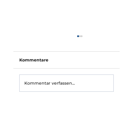
Photovoltaik Versicherung sinnvoll:
Warum ungeschützte Anlagen im
Schadenfall schlecht dastehen
Ist eine Photovoltaik Versicherung sinnvoll?
Kommentare
Für die meisten Betreiber einer Dachanlage
lautet die Antwort klar: ja. Die interessantere
Frage wird aber erst im Schadenfall gestellt
Kommentar verfassen...
— nämlich ob die Po