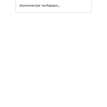
Frage wird aber erst im Schadenfall gestellt
Kommentar verfassen...
— nämlich ob die Po