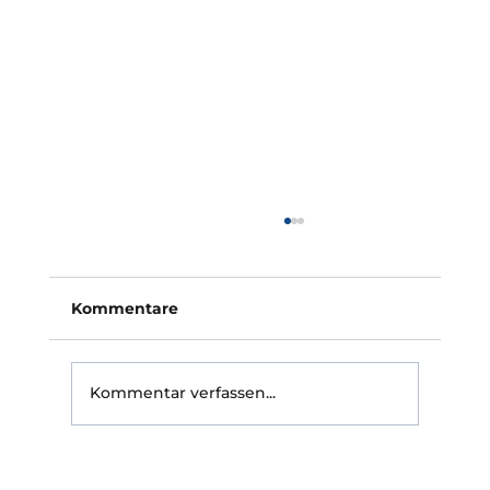
Photovoltaik Versicherung sinnvoll:
Warum ungeschützte Anlagen im
Schadenfall schlecht dastehen
Ist eine Photovoltaik Versicherung sinnvoll?
Kommentare
Für die meisten Betreiber einer Dachanlage
lautet die Antwort klar: ja. Die interessantere
Frage wird aber erst im Schadenfall gestellt
Kommentar verfassen...
— nämlich ob die Po