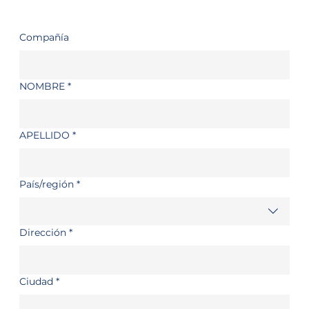
Compañía
NOMBRE
*
APELLIDO
*
Multi-line address
País/región
*
Dirección
*
Ciudad
*