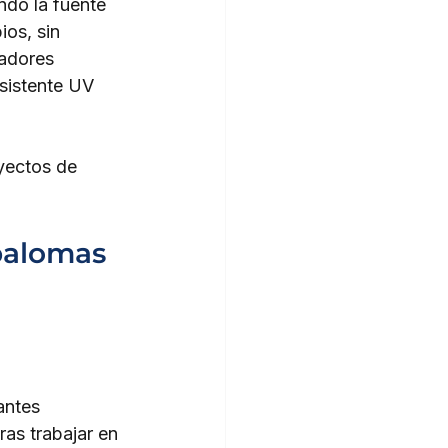
ndo la fuente 
ios, sin 
ladores 
esistente UV 
yectos de 
palomas 
antes 
ras trabajar en 