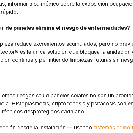
as, informar a su médico sobre la exposición ocupacion
 rápido.
ar de paneles elimina el riesgo de enfermedades?
impieza reduce excrementos acumulados, pero no previ
ector® es la única solución que bloquea la anidación d
ción continua y permitiendo limpiezas futuras sin riesg
omas riesgos salud paneles solares no son un proble
añola. Histoplasmosis, criptococosis y psitacosis son 
a técnicos desprotegidos cada año.
tección desde la instalación — usando 
sistemas como 