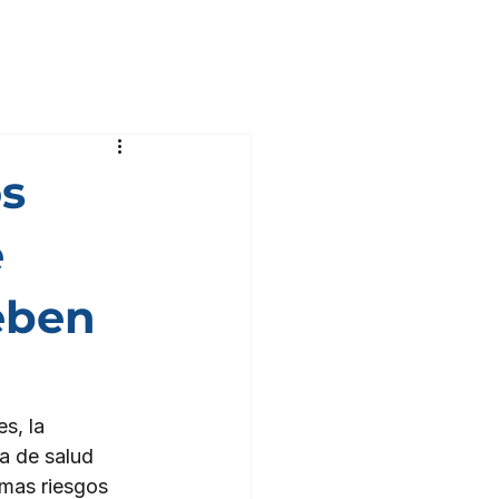
s
e
deben
s, la 
a de salud 
mas riesgos 