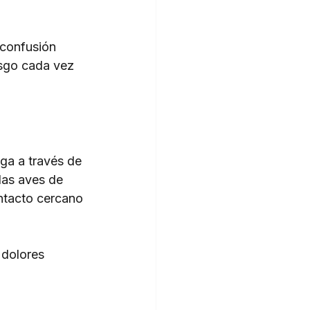
 confusión 
esgo cada vez 
ga a través de 
las aves de 
ontacto cercano 
 dolores 