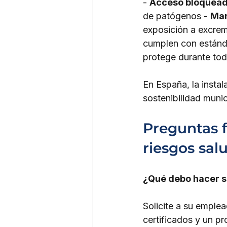
- 
Acceso bloquea
de patógenos - 
Man
exposición a excre
cumplen con estánda
protege durante toda
En España, la instal
sostenibilidad muni
Preguntas 
riesgos sal
¿Qué debo hacer si
Solicite a su emple
certificados y un pr