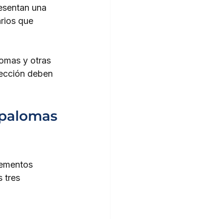
resentan una 
arios que 
omas y otras 
tección deben 
palomas 
rementos 
 tres 