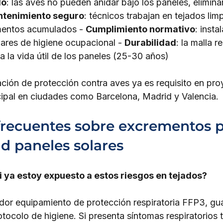
do
: las aves no pueden anidar bajo los paneles, elimina
tenimiento seguro
: técnicos trabajan en tejados limp
mentos acumulados - 
Cumplimiento normativo
: insta
res de higiene ocupacional - 
Durabilidad
: la malla r
 la vida útil de los paneles (25-30 años)
ación de protección contra aves ya es requisito en pro
cipal en ciudades como Barcelona, Madrid y Valencia.
frecuentes sobre excrementos 
ud paneles solares
 ya estoy expuesto a estos riesgos en tejados?
ador equipamiento de protección respiratoria FFP3, gu
otocolo de higiene. Si presenta síntomas respiratorios t