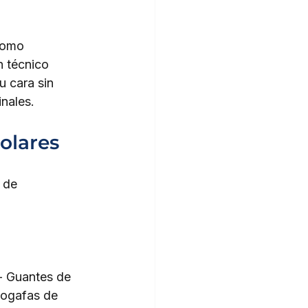
como 
n técnico 
u cara sin 
inales.
olares
 de 
 - Guantes de 
nogafas de 