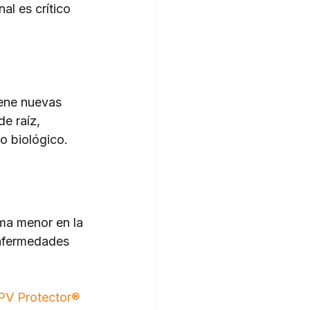
al es crítico 
ene nuevas 
e raíz, 
o biológico.
ma menor en la 
enfermedades 
PV Protector®