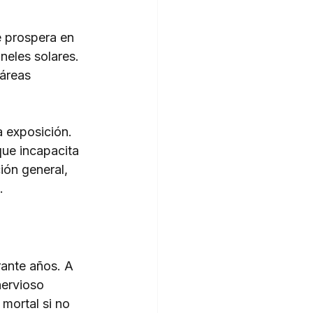
e prospera en 
eles solares. 
 áreas 
a exposición. 
ue incapacita 
ón general, 
.
ante años. A 
nervioso 
mortal si no 