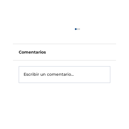
Seguro placas solares: el punto
ciego de las cubiertas sin
protección
Contratar un seguro placas solares se ha
Comentarios
convertido en un paso casi automático para
quien instala fotovoltaica en su tejado. La
pregunta importante, sin embargo, solo
Escribir un comentario...
aparece con el siniestro: ¿va a p