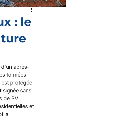
x : le
iture
 d'un après-
nes formées 
n est protégée 
st signée sans 
rs de PV 
sidentielles et 
i la 