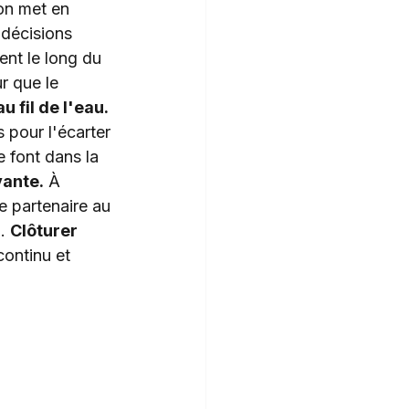
on met en 
 décisions 
nt le long du 
r que le 
u fil de l'eau.
 pour l'écarter 
 font dans la 
vante.
 À 
e partenaire au 
. 
Clôturer 
continu et 