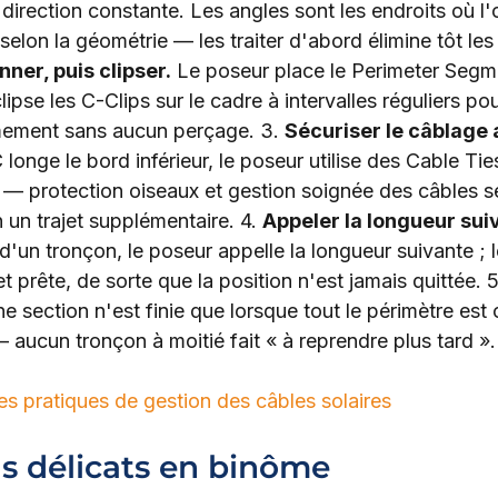
irection constante. Les angles sont les endroits où l'
elon la géométrie — les traiter d'abord élimine tôt les
nner, puis clipser.
 Le poseur place le Perimeter Segme
clipse les C-Clips sur le cadre à intervalles réguliers pou
mement sans aucun perçage. 3. 
Sécuriser le câblage a
longe le bord inférieur, le poseur utilise des Cable Ties
 — protection oiseaux et gestion soignée des câbles se
un trajet supplémentaire. 4. 
Appeler la longueur sui
 d'un tronçon, le poseur appelle la longueur suivante ; l
t prête, de sorte que la position n'est jamais quittée. 5
e section n'est finie que lorsque tout le périmètre est 
— aucun tronçon à moitié fait « à reprendre plus tard ».
 pratiques de gestion des câbles solaires
as délicats en binôme