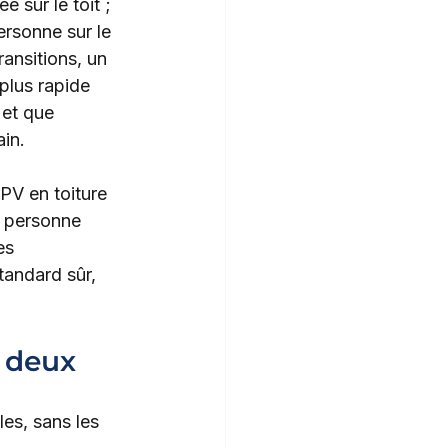
 sur le toit ; 
ersonne sur le 
ransitions, un 
plus rapide 
 et que 
in.
 PV en toiture 
 personne 
es 
tandard sûr, 
à deux
les, sans les 