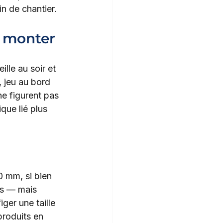
in de chantier.
e monter
lle au soir et 
 jeu au bord 
ne figurent pas 
que lié plus 
 mm, si bien 
ls — mais 
ger une taille 
roduits en 