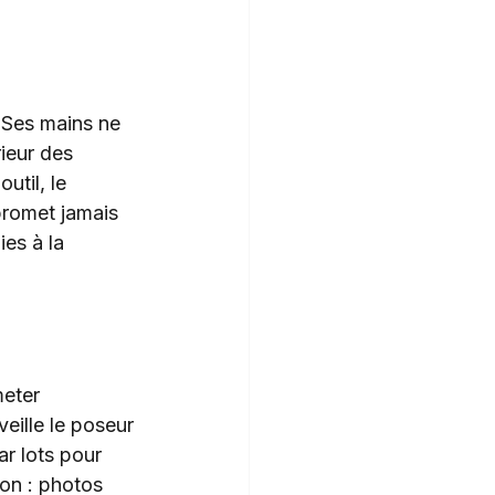
. Ses mains ne 
ieur des 
util, le 
promet jamais 
es à la 
eter 
eille le poseur 
r lots pour 
ion : photos 