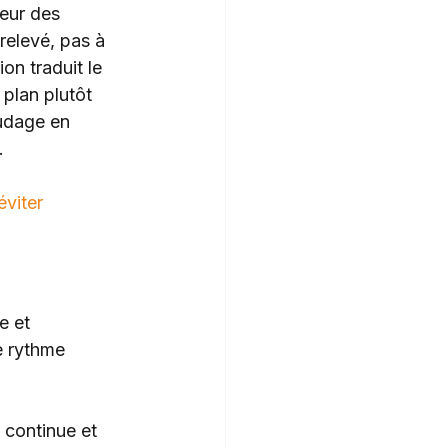
eur des 
relevé, pas à 
on traduit le 
plan plutôt 
udage en 
.
éviter
e et 
e rythme 
 continue et 