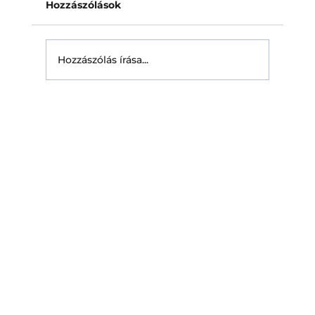
A napelem biztosítás mára szinte magától
Hozzászólások
értetődő lépés mindenkinek, aki tetőre
telepít napelemes rendszert. A döntő kérdés
azonban csak a káreseménynél merül fel:
Hozzászólás írása...
valóban fizet-e a biztosító? Ekkor v