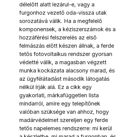
délelőtt alatt lezárul-e, vagy a 
furgonhoz vezető oda-vissza utak 
sorozatává válik. Ha a megfelelő 
komponensek, a kéziszerszámok és a 
hozzáférési felszerelés az első 
felmászás előtt készen állnak, a ferde 
tetős fotovoltaikus rendszer gyorsan 
védetté válik, a magasban végzett 
munka kockázata alacsony marad, és 
az ügyfélátadást második látogatás 
nélkül írják alá. Ez a cikk egy 
gyakorlati, márkafüggetlen lista 
mindarról, amire egy telepítőnek 
valóban szüksége van ahhoz, hogy 
madárvédelmet szereljen egy ferde 
tetős napelemes rendszerre: mi kerül 
a készletbe, mi marad a furgonban, és 