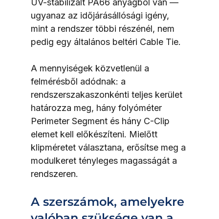
UV-stabilizált PA66 anyagból van — 
ugyanaz az időjárásállósági igény, 
mint a rendszer többi részénél, nem 
pedig egy általános beltéri Cable Tie.
A mennyiségek közvetlenül a 
felmérésből adódnak: a 
rendszerszakaszonkénti teljes kerület 
határozza meg, hány folyóméter 
Perimeter Segment és hány C-Clip 
elemet kell előkészíteni. Mielőtt 
klipméretet választana, erősítse meg a 
modulkeret tényleges magasságát a 
rendszeren.
A szerszámok, amelyekre 
valóban szüksége van a 