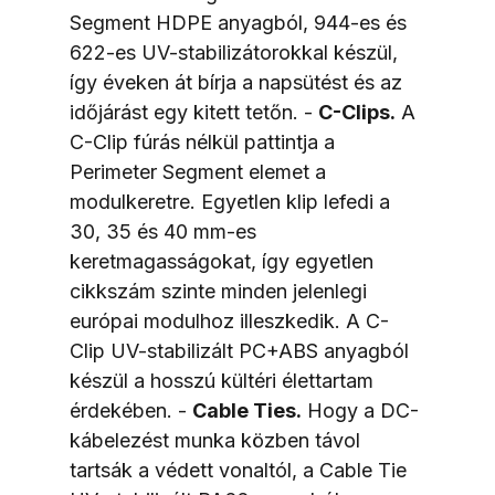
Segment HDPE anyagból, 944-es és 
622-es UV-stabilizátorokkal készül, 
így éveken át bírja a napsütést és az 
időjárást egy kitett tetőn. - 
C-Clips.
 A 
C-Clip fúrás nélkül pattintja a 
Perimeter Segment elemet a 
modulkeretre. Egyetlen klip lefedi a 
30, 35 és 40 mm-es 
keretmagasságokat, így egyetlen 
cikkszám szinte minden jelenlegi 
európai modulhoz illeszkedik. A C-
Clip UV-stabilizált PC+ABS anyagból 
készül a hosszú kültéri élettartam 
érdekében. - 
Cable Ties.
 Hogy a DC-
kábelezést munka közben távol 
tartsák a védett vonaltól, a Cable Tie 