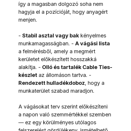
így a magasban dolgozó soha nem 
hagyja el a pozícióját, hogy anyagért 
menjen.
- 
Stabil asztal vagy bak
 kényelmes 
munkamagasságban. - 
A vágási lista
a felmérésből, amely a megmért 
kerületet előkészített hosszakká 
alakítja. - 
Olló és tartalék Cable Ties-
készlet
 az állomáson tartva. - 
Rendezett hulladékdoboz
, hogy a 
munkaterület szabad maradjon.
A vágásokat terv szerint előkészíteni 
a napon való szemmértékkel szemben 
— ez egy körülményes utólagos 
felszerelést gördülékeny, ismételhető 