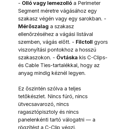
- 
Olló vagy lemezolló
 a Perimeter 
Segment méretre vágásához egy 
szakasz végén vagy egy sarokban. - 
Mérőszalag
 a szakasz 
ellenőrzéséhez a vágási listával 
szemben, vágás előtt. - 
Filctoll
 gyors 
viszonyítási pontokhoz a hosszú 
szakaszokon. - 
Övtáska
 kis C-Clips- 
és Cable Ties-tartalékkal, hogy az 
anyag mindig kéznél legyen.
Ez őszintén szólva a teljes 
tetőkészlet. Nincs fúró, nincs 
ütvecsavarozó, nincs 
ragasztópisztoly és nincs 
panelenkénti tartó válogatni — a 
rögzítést a C-Clip végzi.