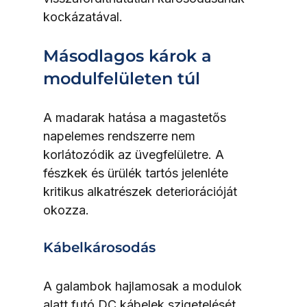
kockázatával.
Másodlagos károk a 
modulfelületen túl
A madarak hatása a magastetős 
napelemes rendszerre nem 
korlátozódik az üvegfelületre. A 
fészkek és ürülék tartós jelenléte 
kritikus alkatrészek deteriorációját 
okozza.
Kábelkárosodás
A galambok hajlamosak a modulok 
alatt futó DC kábelek szigetelését 