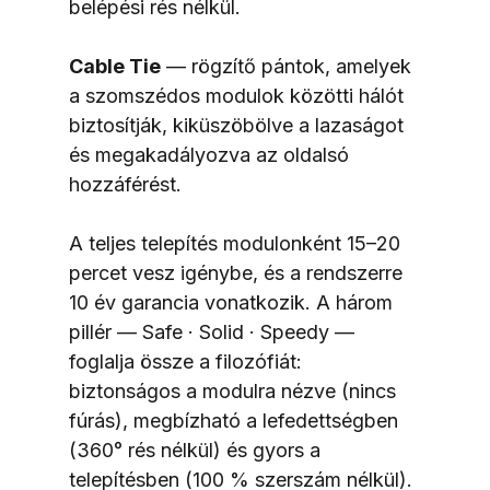
belépési rés nélkül.
Cable Tie
 — rögzítő pántok, amelyek 
a szomszédos modulok közötti hálót 
biztosítják, kiküszöbölve a lazaságot 
és megakadályozva az oldalsó 
hozzáférést.
A teljes telepítés modulonként 15–20 
percet vesz igénybe, és a rendszerre 
10 év garancia vonatkozik. A három 
pillér — Safe · Solid · Speedy — 
foglalja össze a filozófiát: 
biztonságos a modulra nézve (nincs 
fúrás), megbízható a lefedettségben 
(360° rés nélkül) és gyors a 
telepítésben (100 % szerszám nélkül).