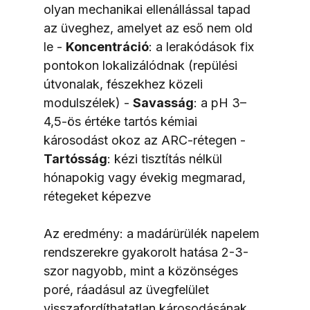
olyan mechanikai ellenállással tapad 
az üveghez, amelyet az eső nem old 
le - 
Koncentráció
: a lerakódások fix 
pontokon lokalizálódnak (repülési 
útvonalak, fészekhez közeli 
modulszélek) - 
Savasság
: a pH 3–
4,5-ös értéke tartós kémiai 
károsodást okoz az ARC-rétegen - 
Tartósság
: kézi tisztítás nélkül 
hónapokig vagy évekig megmarad, 
rétegeket képezve
Az eredmény: a madárürülék napelem 
rendszerekre gyakorolt hatása 2-3-
szor nagyobb, mint a közönséges 
poré, ráadásul az üvegfelület 
visszafordíthatatlan károsodásának 