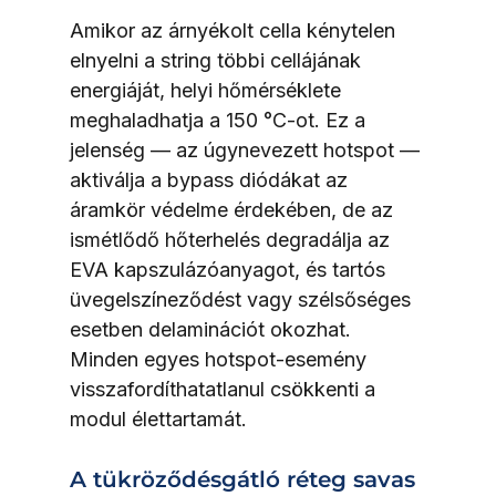
Amikor az árnyékolt cella kénytelen 
elnyelni a string többi cellájának 
energiáját, helyi hőmérséklete 
meghaladhatja a 150 °C-ot. Ez a 
jelenség — az úgynevezett hotspot — 
aktiválja a bypass diódákat az 
áramkör védelme érdekében, de az 
ismétlődő hőterhelés degradálja az 
EVA kapszulázóanyagot, és tartós 
üvegelszíneződést vagy szélsőséges 
esetben delaminációt okozhat. 
Minden egyes hotspot-esemény 
visszafordíthatatlanul csökkenti a 
modul élettartamát.
A tükröződésgátló réteg savas 