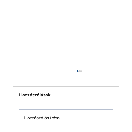
Napelem biztosítás: a védelem
nélküli tetők vakfoltja
A napelem biztosítás mára szinte magától
Hozzászólások
értetődő lépés mindenkinek, aki tetőre
telepít napelemes rendszert. A döntő kérdés
azonban csak a káreseménynél merül fel:
Hozzászólás írása...
valóban fizet-e a biztosító? Ekkor v