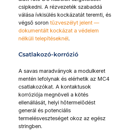
csipkedni. A rézvezeték szabaddá 
válása ívkisülés kockázatát teremti, és 
végső soron 
tűzveszélyt jelent — 
dokumentált kockázat a védelem 
nélküli telepítéseknél
.
Csatlakozó-korrózió
A savas maradványok a modulkeret 
mentén lefolynak és elérhetik az MC4 
csatlakozókat. A kontaktusok 
korróziója megnöveli a kötés 
ellenállását, helyi hőtermelődést 
generál és potenciális 
termelésveszteséget okoz az egész 
stringben.