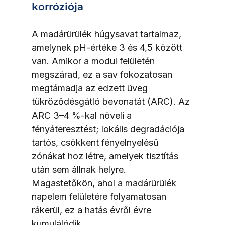
korróziója
A madárürülék húgysavat tartalmaz, 
amelynek pH-értéke 3 és 4,5 között 
van. Amikor a modul felületén 
megszárad, ez a sav fokozatosan 
megtámadja az edzett üveg 
tükröződésgátló bevonatát (ARC). Az 
ARC 3–4 %-kal növeli a 
fényáteresztést; lokális degradációja 
tartós, csökkent fényelnyelésű 
zónákat hoz létre, amelyek tisztítás 
után sem állnak helyre. 
Magastetőkön, ahol a madárürülék 
napelem felületére folyamatosan 
rákerül, ez a hatás évről évre 
kumulálódik.