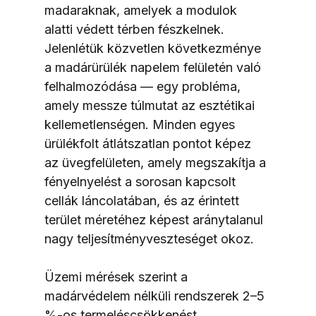
madaraknak, amelyek a modulok 
alatti védett térben fészkelnek. 
Jelenlétük közvetlen következménye 
a madárürülék napelem felületén való 
felhalmozódása — egy probléma, 
amely messze túlmutat az esztétikai 
kellemetlenségen. Minden egyes 
ürülékfolt átlátszatlan pontot képez 
az üvegfelületen, amely megszakítja a 
fényelnyelést a sorosan kapcsolt 
cellák láncolatában, és az érintett 
terület méretéhez képest aránytalanul 
nagy teljesítményveszteséget okoz.
Üzemi mérések szerint a 
madárvédelem nélküli rendszerek 2–5 
%-os termeléscsökkenést 