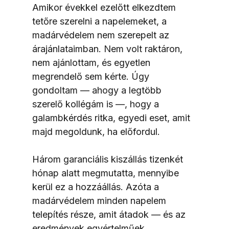
Amikor évekkel ezelőtt elkezdtem 
tetőre szerelni a napelemeket, a 
madárvédelem nem szerepelt az 
árajánlataimban. Nem volt raktáron, 
nem ajánlottam, és egyetlen 
megrendelő sem kérte. Úgy 
gondoltam — ahogy a legtöbb 
szerelő kollégám is —, hogy a 
galambkérdés ritka, egyedi eset, amit 
majd megoldunk, ha előfordul.
Három garanciális kiszállás tizenkét 
hónap alatt megmutatta, mennyibe 
kerül ez a hozzáállás. Azóta a 
madárvédelem minden napelem 
telepítés része, amit átadok — és az 
eredmények egyértelműek.