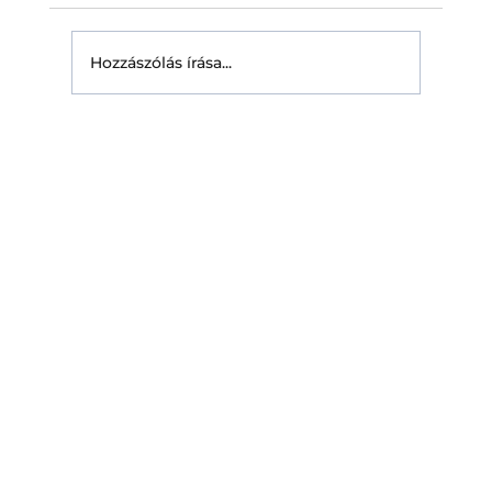
telepít napelemes rendszert. A döntő kérdés
azonban csak a káreseménynél merül fel:
Hozzászólás írása...
valóban fizet-e a biztosító? Ekkor v