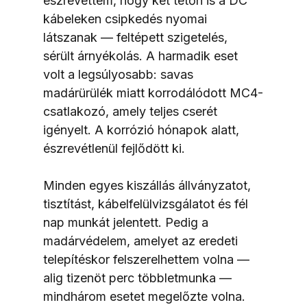
észrevettem, hogy két tetőn is a DC 
kábeleken csipkedés nyomai 
látszanak — feltépett szigetelés, 
sérült árnyékolás. A harmadik eset 
volt a legsúlyosabb: savas 
madárürülék miatt korrodálódott MC4-
csatlakozó, amely teljes cserét 
igényelt. A korrózió hónapok alatt, 
észrevétlenül fejlődött ki.
Minden egyes kiszállás állványzatot, 
tisztítást, kábelfelülvizsgálatot és fél 
nap munkát jelentett. Pedig a 
madárvédelem, amelyet az eredeti 
telepítéskor felszerelhettem volna — 
alig tizenöt perc többletmunka — 
mindhárom esetet megelőzte volna.