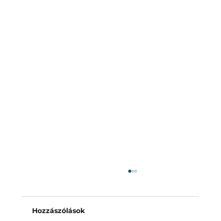
Napelem biztosítás: a védelem
nélküli tetők vakfoltja
A napelem biztosítás mára szinte magától
Hozzászólások
értetődő lépés mindenkinek, aki tetőre