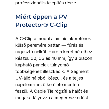
professzionális telepítés része.
Miért éppen a PV 
Protector® C-Clip
A C-Clip a modul alumíniumkeretének 
külső peremére pattan — fúrás és 
ragasztó nélkül. Három keretmérethez 
készül: 30, 35 és 40 mm, így a piacon 
kapható panelek túlnyomó 
többségéhez illeszkedik. A Segment 
UV-álló hálóból készül, és a teljes 
napelem-mező kerülete mentén 
feszül. A Cable Tie rögzíti a hálót és 
megakadályozza a megereszkedést.