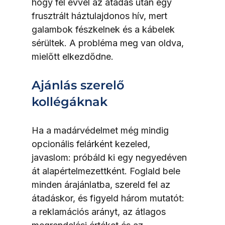
hogy fél évvel az átadás után egy 
frusztrált háztulajdonos hív, mert 
galambok fészkelnek és a kábelek 
sérültek. A probléma meg van oldva, 
mielőtt elkezdődne.
Ajánlás szerelő 
kollégáknak
Ha a madárvédelmet még mindig 
opcionális felárként kezeled, 
javaslom: próbáld ki egy negyedéven 
át alapértelmezettként. Foglald bele 
minden árajánlatba, szereld fel az 
átadáskor, és figyeld három mutatót: 
a reklamációs arányt, az átlagos 