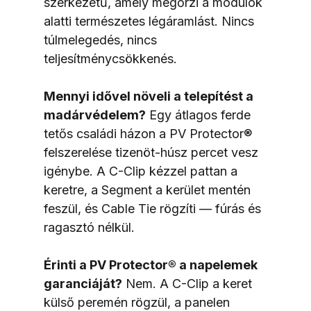
szerkezetű, amely megőrzi a modulok 
alatti természetes légáramlást. Nincs 
túlmelegedés, nincs 
teljesítménycsökkenés.
Mennyi idővel növeli a telepítést a 
madárvédelem?
 Egy átlagos ferde 
tetős családi házon a PV Protector® 
felszerelése tizenöt-húsz percet vesz 
igénybe. A C-Clip kézzel pattan a 
keretre, a Segment a kerület mentén 
feszül, és Cable Tie rögzíti — fúrás és 
ragasztó nélkül.
Érinti a PV Protector® a napelemek 
garanciáját?
 Nem. A C-Clip a keret 
külső peremén rögzül, a panelen 