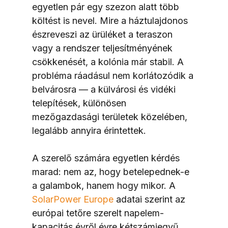
egyetlen pár egy szezon alatt több 
költést is nevel. Mire a háztulajdonos 
észreveszi az ürüléket a teraszon 
vagy a rendszer teljesítményének 
csökkenését, a kolónia már stabil. A 
probléma ráadásul nem korlátozódik a 
belvárosra — a külvárosi és vidéki 
telepítések, különösen 
mezőgazdasági területek közelében, 
legalább annyira érintettek.
A szerelő számára egyetlen kérdés 
marad: nem az, hogy betelepednek-e 
a galambok, hanem hogy mikor. A 
SolarPower Europe
 adatai szerint az 
európai tetőre szerelt napelem-
kapacitás évről évre kétszámjegyű 