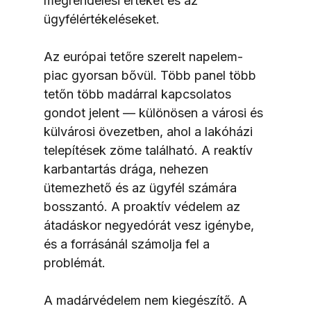
megrendelési értéket és az 
ügyfélértékeléseket.
Az európai tetőre szerelt napelem-
piac gyorsan bővül. Több panel több 
tetőn több madárral kapcsolatos 
gondot jelent — különösen a városi és 
külvárosi övezetben, ahol a lakóházi 
telepítések zöme található. A reaktív 
karbantartás drága, nehezen 
ütemezhető és az ügyfél számára 
bosszantó. A proaktív védelem az 
átadáskor negyedórát vesz igénybe, 
és a forrásánál számolja fel a 
problémát.
A madárvédelem nem kiegészítő. A 