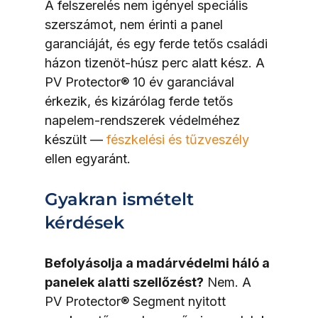
A felszerelés nem igényel speciális 
szerszámot, nem érinti a panel 
garanciáját, és egy ferde tetős családi 
házon tizenöt-húsz perc alatt kész. A 
PV Protector® 10 év garanciával 
érkezik, és kizárólag ferde tetős 
napelem-rendszerek védelméhez 
készült — 
fészkelési és tűzveszély
ellen egyaránt.
Gyakran ismételt 
kérdések
Befolyásolja a madárvédelmi háló a 
panelek alatti szellőzést?
 Nem. A 
PV Protector® Segment nyitott 