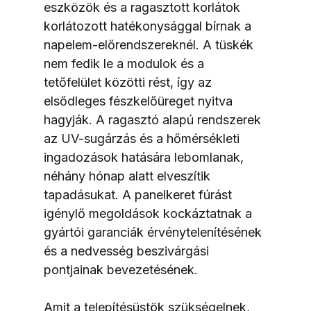
eszközök és a ragasztott korlátok 
korlátozott hatékonysággal bírnak a 
napelem-előrendszereknél. A tüskék 
nem fedik le a modulok és a 
tetőfelület közötti rést, így az 
elsődleges fészkelőüreget nyitva 
hagyják. A ragasztó alapú rendszerek 
az UV-sugárzás és a hőmérsékleti 
ingadozások hatására lebomlanak, 
néhány hónap alatt elveszítik 
tapadásukat. A panelkeret fúrást 
igénylő megoldások kockáztatnak a 
gyártói garanciák érvénytelenítésének 
és a nedvesség beszivárgási 
pontjainak bevezetésének.
Amit a telepítésüstök szükségelnek, 