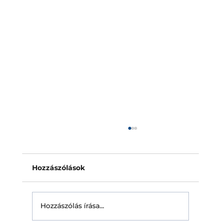
Napelem biztosítás: a védelem
nélküli tetők vakfoltja
A napelem biztosítás mára szinte magától
Hozzászólások
értetődő lépés mindenkinek, aki tetőre
telepít napelemes rendszert. A döntő kérdés
azonban csak a káreseménynél merül fel:
Hozzászólás írása...
valóban fizet-e a biztosító? Ekkor v