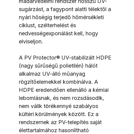
madárvédelmi rendszer hosszú UV-
sugárzást, a fagypont alatti télektől a 
nyári hőségig terjedő hőmérsékleti 
ciklust, szélterhelést és 
nedvességexponálást kell, hogy 
elviseljon.
A PV Protector® UV-stabilizált HDPE 
(nagy sűrűségű polietilén) hálót 
alkalmaz UV-álló műanyag 
rögzítőelemekkel kombinálva. A 
HDPE eredendően ellenálló a kémiai 
lebomlásnak, és nem rozsdásodik, 
nem válik törékennyé szabályos 
kültéri körülmények között. Ez a 
rendszernek az PV-telepítés saját 
élettartalmához hasonlítható 