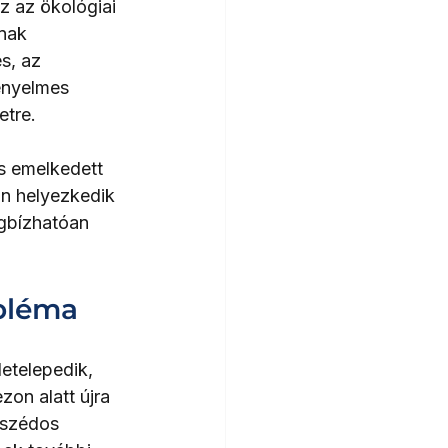
z az ökológiai 
nak 
s, az 
ényelmes 
etre.
s emelkedett 
an helyezkedik 
gbízhatóan 
obléma
etelepedik, 
on alatt újra 
mszédos 