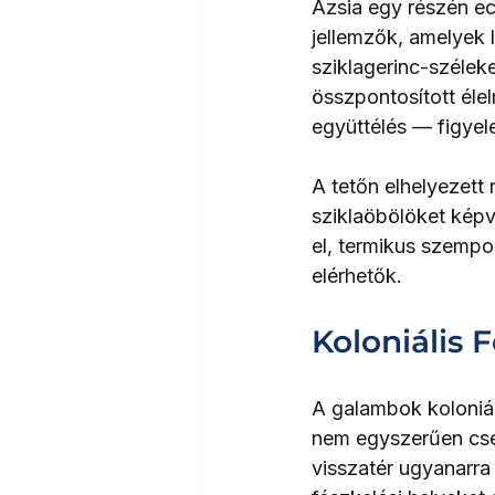
Ázsia egy részén ес
jellemzők, amelyek 
sziklagerinc-széleke
összpontosított élel
együttélés — figyel
A tetőn elhelyezett
sziklaöbölöket képv
el, termikus szemp
elérhetők.
Koloniális 
A galambok koloniál
nem egyszerűen csen
visszatér ugyanarr