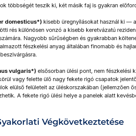
 többségét teszik ki, két másik faj is gyakran előford
er domesticus*)
 kisebb üregnyílásokat használ ki — 
ötti rés különösen vonzó a kisebb keretvázatú rezidenc
 számára. Nagyobb sűrűségben és gyakrabban költenek
almazott fészkelési anyag általában finomabb és hajl
 beszivárgásra.
nus vulgaris*)
 elsősorban ülési pont, nem fészkelési k
körül vagy felette ülő nagy fekete rigó csapatok jelen
k elülső felületeit az üléskorszakában (jellemzően ősz
etik. A fekete rigó ülési helye a panelek alatt kevésb
Gyakorlati Végkövetkeztetése