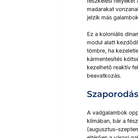
fészkelési helyeket 
madarakat vonzanak t
jelzik más galambok
Ez a koloniális dina
modul alatt kezdődi
tömbre, ha kezeletl
kármentesítés költs
kezelhető reaktív fe
beavatkozás.
Szaporodási
A vadgalambok oppo
klímában, bár a fés
(augusztus–szeptem
eltérően a városi 