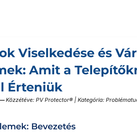
k Viselkedése és Vár
ek: Amit a Telepítők
l Érteniük
— 
Közzétéve: PV Protector® | Kategória: Problématu
elemek: Bevezetés