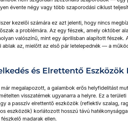
lyen évente négy vagy több szaporodási ciklust teljesí
dszer kezelői számára ez azt jelenti, hogy nincs megbí
dőszak a problémára. Az egy fészek, amely október al
anolyan valószínű, mint egy áprilisban alapított fészek.
 ablak az, mielőtt az első pár letelepednék — a műkö
selkedés és Elrettentő Eszközök 
y már megalapozott, a galambok erős helyfidelitást mu
mételten visszatérnek ugyanarra a helyre. Ez a területi
gy a passzív elrettentő eszközök (reflektív szalag, r
ngos eszközök) korlátozott hosszú távú hatékonyságga
 fészkelő madarak ellen.