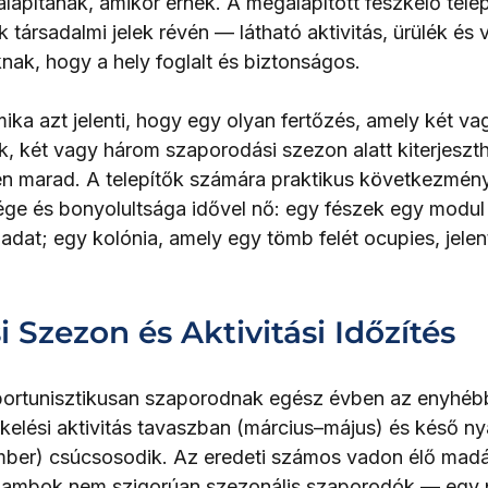
alapítanak, amikor érnek. A megalapított fészkelő tele
ársadalmi jelek révén — látható aktivitás, ürülék és vo
nak, hogy a hely foglalt és biztonságos.
mika azt jelenti, hogy egy olyan fertőzés, amely két v
k, két vagy három szaporodási szezon alatt kiterjeszth
en marad. A telepítők számára praktikus következmény
ége és bonyolultsága idővel nő: egy fészek egy modul 
ladat; egy kolónia, amely egy tömb felét ocupies, jelen
 Szezon és Aktivitási Időzítés
rtunisztikusan szaporodnak egész évben az enyhébb
zkelési aktivitás tavaszban (március–május) és késő ny
ber) csúcsosodik. Az eredeti számos vadon élő madár
galambok nem szigorúan szezonális szaporodók — egy 