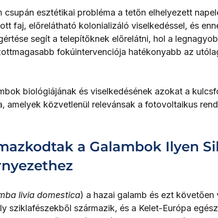
csupán esztétikai probléma a tetőn elhelyezett napel
tt faj, előrelátható kolonializáló viselkedéssel, és enn
értése segít a telepítőknek előrelátni, hol a legnagyo
zottmagasabb fokúintervenciója hatékonyabb az utóla
mbok biológiájának és viselkedésének azokat a kulcs
ja, amelyek közvetlenül relevánsak a fotovoltaikus ren
lmazkodtak a Galambok Ilyen Si
rnyezethez
mba livia domestica
) a hazai galamb és ezt követően 
ly sziklafészekből származik, és a Kelet-Európa egész 