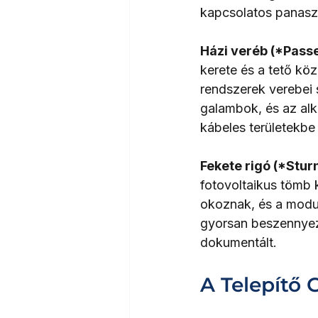
kapcsolatos panaszok
Házi veréb (*Pass
kerete és a tető köz
rendszerek verebei
galambok, és az alk
kábeles területekbe
Fekete rigó (*Stur
fotovoltaikus tömb 
okoznak, és a modulo
gyorsan beszennyezh
dokumentált.
A Telepítő 