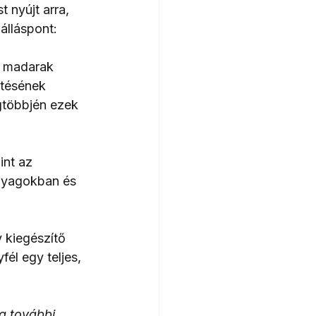
nyújt arra, 
álláspont:
ő madarak 
ítésének 
gtöbbjén ezek 
nt az 
nyagokban és 
 kiegészítő 
l egy teljes, 
a további 