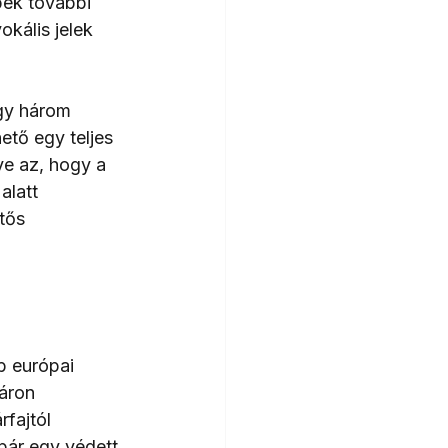
pek további 
kális jelek 
agy három 
ető egy teljes 
e az, hogy a 
alatt 
tős 
 európai 
áron 
fajtól 
pár egy védett 