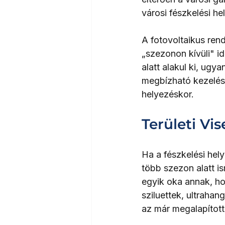
városi fészkelési he
A fotovoltaikus ren
„szezonon kívüli" i
alatt alakul ki, ugy
megbízható kezelési
helyezéskor.
Területi Vi
Ha a fészkelési hel
több szezon alatt is
egyik oka annak, ho
sziluettek, ultraha
az már megalapított