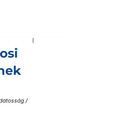
osi
nek
datosság / 