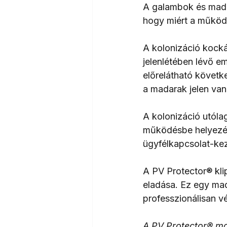
A galambok és mada
hogy miért a működé
A kolonizáció kocká
jelenlétében lévő e
előrelátható követk
a madarak jelen van
A kolonizáció utól
működésbe helyezés
ügyfélkapcsolat-ke
A PV Protector® klip
eladása. Ez egy mad
professzionálisan v
A PV Protector® ma