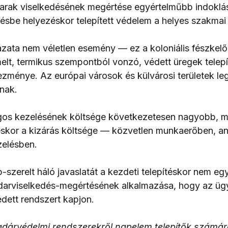
rak viselkedésének megértése egyértelműbb indoklást 
sbe helyezéskor telepített védelem a helyes szakmai 
zata nem véletlen esemény — ez a koloniális fészkel
melt, termikus szempontból vonzó, védett üregek telep
ezménye. Az európai városok és külvárosi területek le
nak.
agos kezelésének költsége következetesen nagyobb, mi
kor a kizárás költsége — közvetlen munkaerőben, a
zelésben.
-szerelt háló javaslatát a kezdeti telepítéskor nem egy
arviselkedés-megértésének alkalmazása, hogy az ügyfé
édett rendszert kapjon.
dárvédelmi rendszerekről napelem telepítők számár