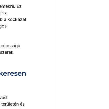
emekre. Ez 
ek a 
bb a kockázat 
gos 
fontosságú 
dszerek 
keresen 
vad 
területén és 