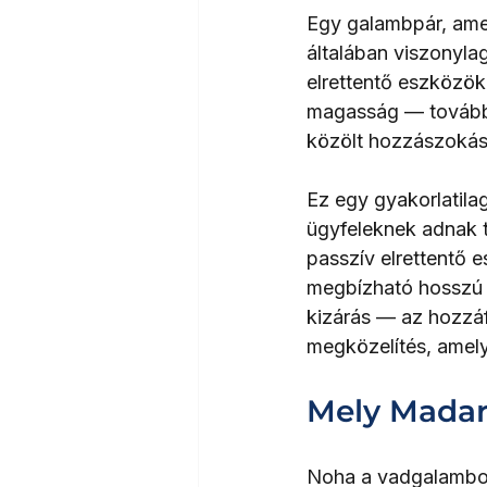
Egy galambpár, amel
általában viszonylag
elrettentő eszközök
magasság — továbbr
közölt hozzászokási
Ez egy gyakorlatila
ügyfeleknek adnak t
passzív elrettentő 
megbízható hosszú t
kizárás — az hozzáf
megközelítés, amely
Mely Madar
Noha a vadgalambok