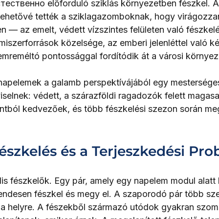
тественно előforduló sziklás környezetben fészkel. A
lehetővé tették a sziklagazomboknak, hogy virágozza
n — az emelt, védett vízszintes felületen való fészkelé
miszerforrások közelsége, az emberi jelenléttel való k
emreméltó pontossággal fordítódik át a városi környez
 napelemek a galamb perspektívájából egy mestersége
iselnek: védett, a szárazföldi ragadozók felett magas
ontból kedvezőek, és több fészkelési szezon során me
Fészkelés és a Terjeszkedési Pr
is fészkelők. Egy pár, amely egy napelem modul alatt l
desen fészkel és megy el. A szaporodó pár több szez
a a helyre. A fészekből származó utódok gyakran szo