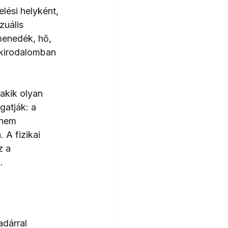
lési helyként, 
zuális 
menedék, hő, 
kirodalomban 
akik olyan 
gatják: a 
 nem 
A fizikai 
z a 
.
dárral 