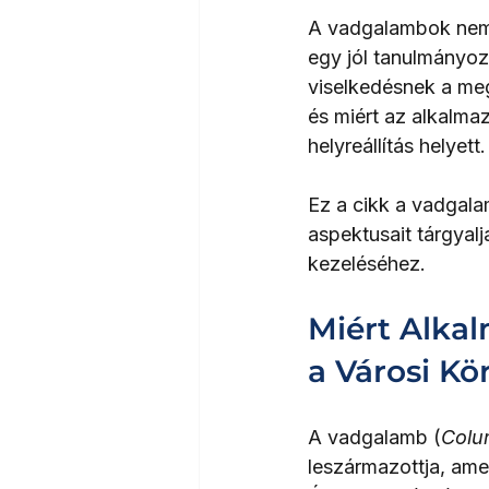
A vadgalambok nem 
egy jól tanulmányozo
viselkedésnek a meg
és miért az alkalma
helyreállítás helyett.
Ez a cikk a vadgala
aspektusait tárgyal
kezeléséhez.
Miért Alka
a Városi Kö
A vadgalamb (
Colu
leszármazottja, ame