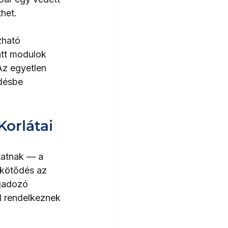
thet.
zható 
att modulok 
 Az egyetlen 
désbe 
Korlátai
tatnak — a 
 kötődés az 
agadozó 
l rendelkeznek 