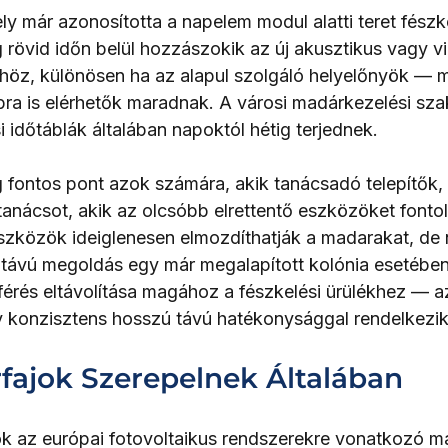
y már azonosította a napelem modul alatti teret fészke
 rövid időn belül hozzászokik az új akusztikus vagy vi
höz, különösen ha az alapul szolgáló helyelőnyök — 
a is elérhetők maradnak. A városi madárkezelési sza
 időtáblák általában napoktól hétig terjednek.
g fontos pont azok számára, akik tanácsadó telepítők, 
anácsot, akik az olcsóbb elrettentő eszközöket fontol
eszközök ideiglenesen elmozdíthatják a madarakat, de
ávú megoldás egy már megalapított kolónia esetében. 
érés eltávolítása magához a fészkelési ürülékhez — a
 konzisztens hosszú távú hatékonysággal rendelkezik
fajok Szerepelnek Általában
 az európai fotovoltaikus rendszerekre vonatkozó ma