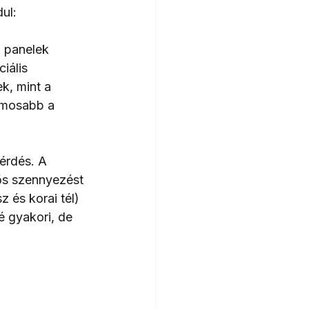
ul:
a panelek 
iális 
, mint a 
amosabb a 
érdés. A 
tős szennyezést 
 és korai tél) 
é gyakori, de 