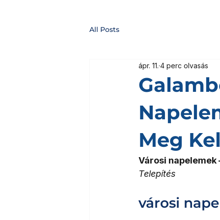
All Posts
ápr. 11.
4 perc olvasás
Galambo
Napelem
Meg Kel
Városi napelemek 
Telepítés
városi nap