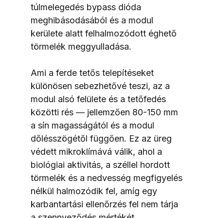
túlmelegedés bypass dióda 
meghibásodásából és a modul 
kerülete alatt felhalmozódott éghető 
törmelék meggyulladása.
Ami a ferde tetős telepítéseket 
különösen sebezhetővé teszi, az a 
modul alsó felülete és a tetőfedés 
közötti rés — jellemzően 80-150 mm 
a sín magasságától és a modul 
dőlésszögétől függően. Ez az üreg 
védett mikroklímává válik, ahol a 
biológiai aktivitás, a széllel hordott 
törmelék és a nedvesség megfigyelés 
nélkül halmozódik fel, amíg egy 
karbantartási ellenőrzés fel nem tárja 
a szennyeződés mértékét.