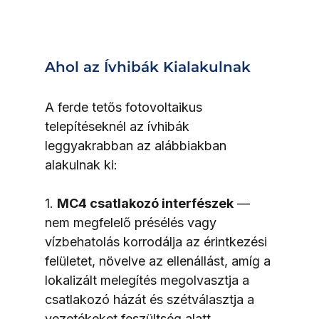
Ahol az Ívhibák Kialakulnak
A ferde tetős fotovoltaikus 
telepítéseknél az ívhibák 
leggyakrabban az alábbiakban 
alakulnak ki:
1. 
MC4 csatlakozó interfészek
 — 
nem megfelelő présélés vagy 
vízbehatolás korrodálja az érintkezési 
felületet, növelve az ellenállást, amíg a 
lokalizált melegítés megolvasztja a 
csatlakozó házát és szétválasztja a 
vezetékeket feszültség alatt.