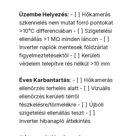
Üzembe Helyezés:
 - [ ] Hőkamerás 
szkennelés nem mutat forró pontokat 
>10°C differenciában - [ ] Szigetelési 
ellenállás >1 MΩ minden láncon - [ ] 
Inverter naplók mentesek földzárlat 
figyelmeztetésektől - [ ] Kerületi 
védelem telepítve rés nélkül >10 mm
Éves Karbantartás:
 - [ ] Hőkamerás 
ellenőrzés terhelés alatt - [ ] Vizuális 
ellenőrzés kerületi térről 
fészkelésre/törmelékre - [ ] Újbóli 
szigetelési ellenállás teszt - [ ] 
Inverter hibanapló áttekintés