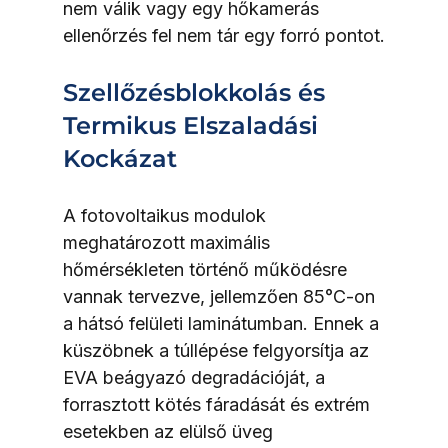
nem válik vagy egy hőkamerás 
ellenőrzés fel nem tár egy forró pontot.
Szellőzésblokkolás és 
Termikus Elszaladási 
Kockázat
A fotovoltaikus modulok 
meghatározott maximális 
hőmérsékleten történő működésre 
vannak tervezve, jellemzően 85°C-on 
a hátsó felületi laminátumban. Ennek a 
küszöbnek a túllépése felgyorsítja az 
EVA beágyazó degradációját, a 
forrasztott kötés fáradását és extrém 
esetekben az elülső üveg 