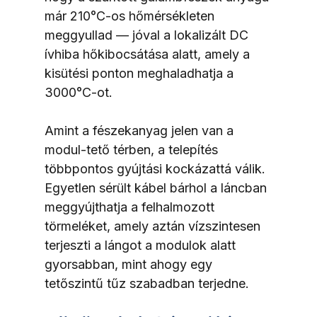
már 210°C-os hőmérsékleten 
meggyullad — jóval a lokalizált DC 
ívhiba hőkibocsátása alatt, amely a 
kisütési ponton meghaladhatja a 
3000°C-ot.
Amint a fészekanyag jelen van a 
modul-tető térben, a telepítés 
többpontos gyújtási kockázattá válik. 
Egyetlen sérült kábel bárhol a láncban 
meggyújthatja a felhalmozott 
törmeléket, amely aztán vízszintesen 
terjeszti a lángot a modulok alatt 
gyorsabban, mint ahogy egy 
tetőszintű tűz szabadban terjedne.