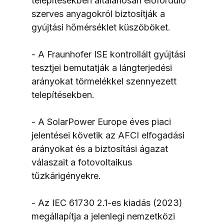
telepítésekben általánosan előforduló 
szerves anyagokról biztosítják a 
gyújtási hőmérséklet küszöböket.
- A Fraunhofer ISE kontrollált gyújtási 
tesztjei bemutatják a lángterjedési 
arányokat törmelékkel szennyezett 
telepítésekben.
- A SolarPower Europe éves piaci 
jelentései követik az AFCI elfogadási 
arányokat és a biztosítási ágazat 
válaszait a fotovoltaikus 
tűzkárigényekre.
- Az IEC 61730 2.1-es kiadás (2023) 
megállapítja a jelenlegi nemzetközi 