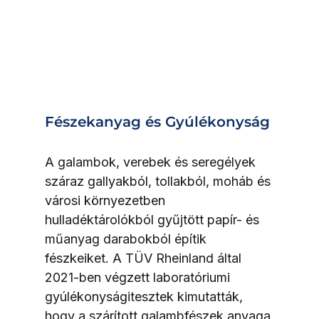
Fészekanyag és Gyúlékonyság
A galambok, verebek és seregélyek 
száraz gallyakból, tollakból, moháb és 
városi környezetben 
hulladéktárolókból gyűjtött papír- és 
műanyag darabokból építik 
fészkeiket. A TÜV Rheinland által 
2021-ben végzett laboratóriumi 
gyúlékonyságitesztek kimutatták, 
hogy a szárított galambfészek anyaga 