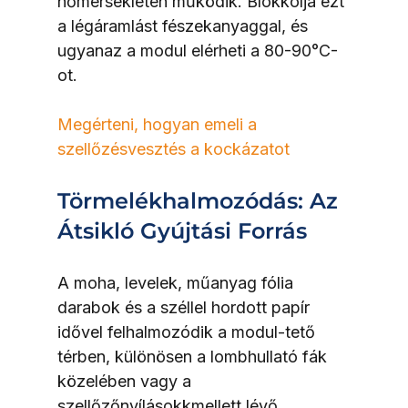
hőmérsékleten működik. Blokkolja ezt 
a légáramlást fészekanyaggal, és 
ugyanaz a modul elérheti a 80-90°C-
ot.
Megérteni, hogyan emeli a 
szellőzésvesztés a kockázatot
Törmelékhalmozódás: Az 
Átsikló Gyújtási Forrás
A moha, levelek, műanyag fólia 
darabok és a széllel hordott papír 
idővel felhalmozódik a modul-tető 
térben, különösen a lombhullató fák 
közelében vagy a 
szellőzőnyílásokkmellett lévő 