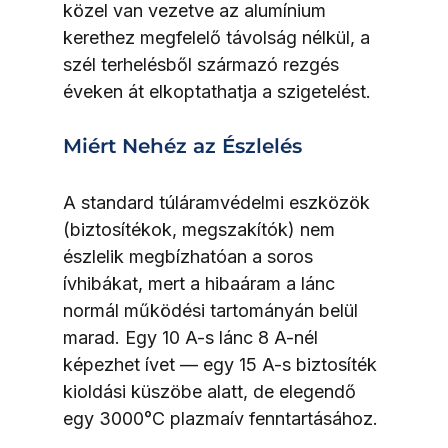
közel van vezetve az alumínium 
kerethez megfelelő távolság nélkül, a 
szél terhelésből származó rezgés 
éveken át elkoptathatja a szigetelést.
Miért Nehéz az Észlelés
A standard túláramvédelmi eszközök 
(biztosítékok, megszakítók) nem 
észlelik megbízhatóan a soros 
ívhibákat, mert a hibaáram a lánc 
normál működési tartományán belül 
marad. Egy 10 A-s lánc 8 A-nél 
képezhet ívet — egy 15 A-s biztosíték 
kioldási küszöbe alatt, de elegendő 
egy 3000°C plazmaív fenntartásához.