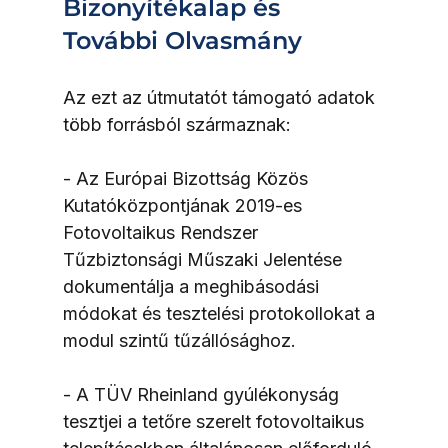
Bizonyítékalap és 
További Olvasmány
Az ezt az útmutatót támogató adatok 
több forrásból származnak:
- Az Európai Bizottság Közös 
Kutatóközpontjának 2019-es 
Fotovoltaikus Rendszer 
Tűzbiztonsági Műszaki Jelentése 
dokumentálja a meghibásodási 
módokat és tesztelési protokollokat a 
modul szintű tűzállósághoz.
- A TÜV Rheinland gyúlékonyság 
tesztjei a tetőre szerelt fotovoltaikus 