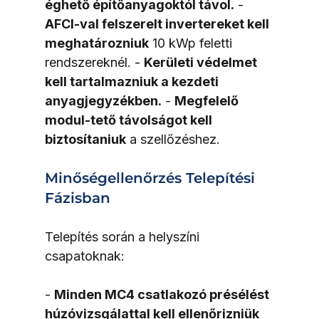
éghető építőanyagoktól távol.
 - 
AFCI-val felszerelt invertereket kell 
meghatározniuk
 10 kWp feletti 
rendszereknél. - 
Kerületi védelmet 
kell tartalmazniuk a kezdeti 
anyagjegyzékben.
 - 
Megfelelő 
modul-tető távolságot kell 
biztosítaniuk
 a szellőzéshez.
Minőségellenőrzés Telepítési 
Fázisban
Telepítés során a helyszíni 
csapatoknak:
- 
Minden MC4 csatlakozó présélést 
húzóvizsgálattal kell ellenőrizniük