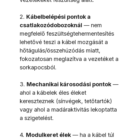
2. 
Kábelbelépési pontok a 
csatlakozódobozoknál
 — nem 
megfelelő feszültségtehermentesítés 
lehetővé teszi a kábel mozgását a 
hőtágulás/összehúzódás miatt, 
fokozatosan meglazítva a vezetéket a 
sorkapocsból.
3. 
Mechanikai károsodási pontok
 — 
ahol a kábelek éles éleket 
kereszteznek (sínvégek, tetőtartók) 
vagy ahol a madáraktivitás lekoptatta 
a szigetelést.
4. 
Modulkeret élek
 — ha a kábel túl 