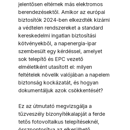
jelentősen eltérnek más elektromos 
berendezésektől. Amikor az európai 
biztosítók 2024-ben elkezdték kizárni 
a védtelen rendszereket a standard 
kereskedelmi ingatlan biztosítási 
kötvényekből, a napenergia-ipar 
szembesült egy kérdéssel, amelyet 
sok telepítő és EPC vezető 
elméletiként utasított el: milyen 
feltételek növelik valójában a napelem 
biztonság kockázatát, és hogyan 
dokumentáljuk azok csökkentését?
Ez az útmutató megvizsgálja a 
tűzveszély bizonyítékalapját a ferde 
tetős fotovoltaikus telepítéseknél, 
összpontosítva az elkerülhető 