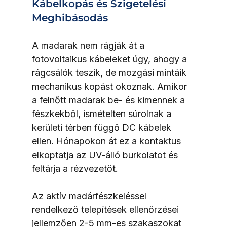
Kábelkopás és Szigetelési 
Meghibásodás
A madarak nem rágják át a 
fotovoltaikus kábeleket úgy, ahogy a 
rágcsálók teszik, de mozgási mintáik 
mechanikus kopást okoznak. Amikor 
a felnőtt madarak be- és kimennek a 
fészkekből, ismételten súrolnak a 
kerületi térben függő DC kábelek 
ellen. Hónapokon át ez a kontaktus 
elkoptatja az UV-álló burkolatot és 
feltárja a rézvezetőt.
Az aktív madárfészkeléssel 
rendelkező telepítések ellenőrzései 
jellemzően 2-5 mm-es szakaszokat 