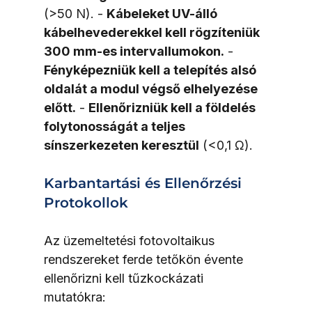
(>50 N). - 
Kábeleket UV-álló 
kábelhevederekkel kell rögzíteniük 
300 mm-es intervallumokon.
 - 
Fényképezniük kell a telepítés alsó 
oldalát a modul végső elhelyezése 
előtt.
 - 
Ellenőrizniük kell a földelés 
folytonosságát a teljes 
sínszerkezeten keresztül
 (<0,1 Ω).
Karbantartási és Ellenőrzési 
Protokollok
Az üzemeltetési fotovoltaikus 
rendszereket ferde tetőkön évente 
ellenőrizni kell tűzkockázati 
mutatókra: