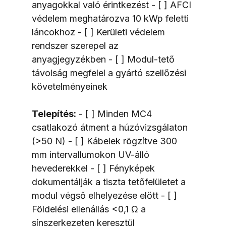
anyagokkal való érintkezést - [ ] AFCI 
védelem meghatározva 10 kWp feletti 
láncokhoz - [ ] Kerületi védelem 
rendszer szerepel az 
anyagjegyzékben - [ ] Modul-tető 
távolság megfelel a gyártó szellőzési 
követelményeinek
Telepítés:
 - [ ] Minden MC4 
csatlakozó átment a húzóvizsgálaton 
(>50 N) - [ ] Kábelek rögzítve 300 
mm intervallumokon UV-álló 
hevederekkel - [ ] Fényképek 
dokumentálják a tiszta tetőfelületet a 
modul végső elhelyezése előtt - [ ] 
Földelési ellenállás <0,1 Ω a 
sínszerkezeten keresztül