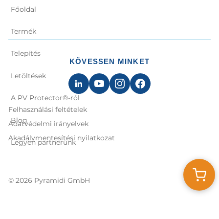
Főoldal
Termék
Telepítés
KÖVESSEN MINKET
Letöltések
A PV Protector®-ról
Felhasználási feltételek
Blog
Adatvédelmi irányelvek
Akadálymentesítési nyilatkozat
Legyen partnerünk
© 2026 Pyramidi GmbH