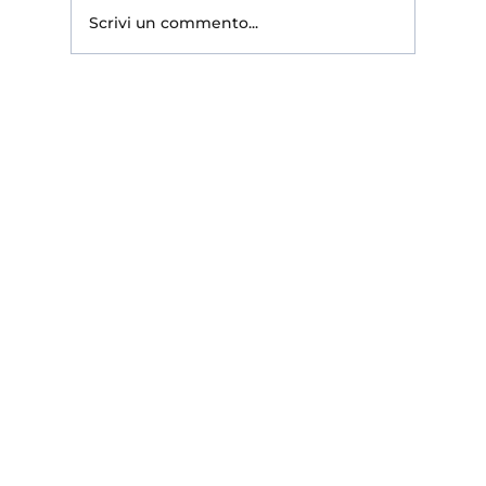
decisiva, però, arriva solo con il sinistro: la
Scrivi un commento...
polizza pagherà davvero? È