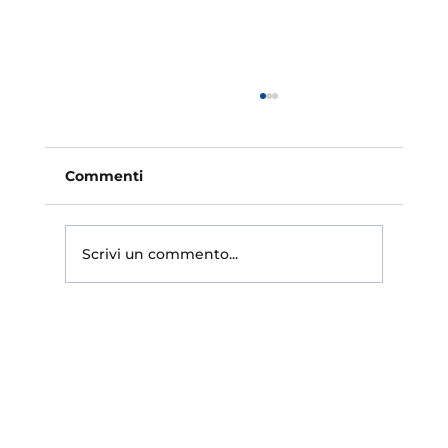
Assicurazione fotovoltaico: il punto
cieco dei tetti senza protezione
Stipulare un'assicurazione fotovoltaico è
Commenti
ormai un passo quasi automatico per chi
installa un impianto sul tetto. La domanda
decisiva, però, arriva solo con il sinistro: la
Scrivi un commento...
polizza pagherà davvero? È