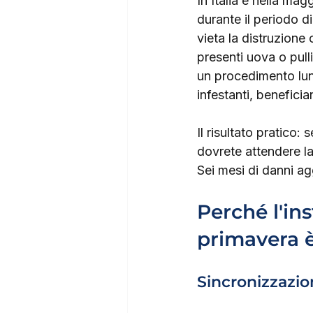
In Italia e nella mag
durante il periodo d
vieta la distruzione 
presenti uova o pull
un procedimento lung
infestanti, beneficia
Il risultato pratico:
dovrete attendere la
Sei mesi di danni ag
Perché l'in
primavera è
Sincronizzazio