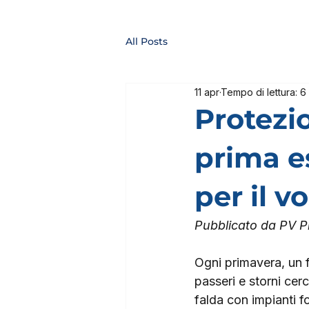
All Posts
11 apr
Tempo di lettura: 6
Protezio
prima e
per il v
Pubblicato da PV P
Ogni primavera, un fe
passeri e storni cerca
falda con impianti fo