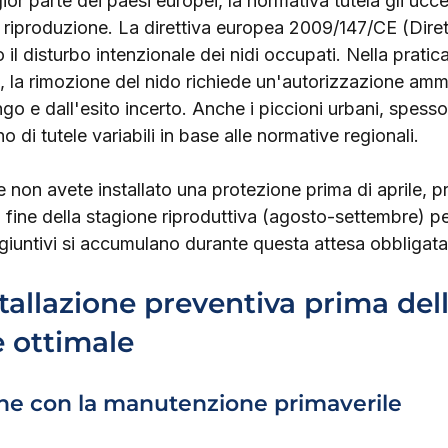
gior parte dei paesi europei, la normativa tutela gli uccell
i riproduzione. La direttiva europea 2009/147/CE (Dirett
o il disturbo intenzionale dei nidi occupati. Nella pratic
i, la rimozione del nido richiede un'autorizzazione amm
o e dall'esito incerto. Anche i piccioni urbani, spesso
no di tutele variabili in base alle normative regionali.
 se non avete installato una protezione prima di aprile, 
 fine della stagione riproduttiva (agosto-settembre) per
giuntivi si accumulano durante questa attesa obbligata
stallazione preventiva prima dell
 ottimale
ne con la manutenzione primaverile