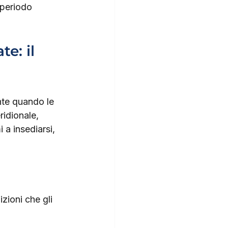
 periodo 
e: il 
nte quando le 
idionale, 
a insediarsi, 
izioni che gli 