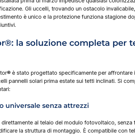
installata prima di marzo impedisce qualsiasi colonizzaz
icazione. Gli uccelli, trovando un ostacolo invalicabile,
investimento è unico e la protezione funziona stagione d
untivi.
r®: la soluzione completa per te
tor® è stato progettato specificamente per affrontare 
lli pannelli solari prima estate sui tetti inclinati. Si co
tari:
io universale senza attrezzi
a direttamente al telaio del modulo fotovoltaico, senza 
ificare la struttura di montaggio. È compatibile con tel