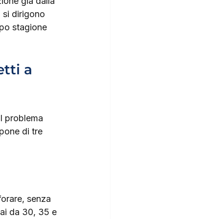
ione già dalla 
 si dirigono 
opo stagione 
tti a 
il problema 
mpone di tre 
forare, senza 
ai da 30, 35 e 