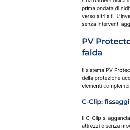
Una barriera fisica 
prima ondata di nidif
verso altri siti. L'
senza interventi aggi
PV Protecto
falda
Il sistema PV Protec
della protezione ucce
elementi complemen
C-Clip: fissagg
Il C-Clip si agganci
attrezzi e senza mod