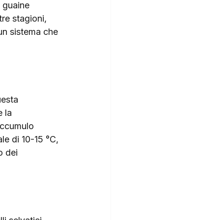
 guaine 
re stagioni, 
 un sistema che 
uesta 
 la 
accumulo 
le di 10-15 °C, 
 dei 