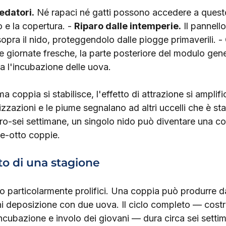
edatori.
 Né rapaci né gatti possono accedere a quest
o e la copertura. - 
Riparo dalle intemperie.
 Il pannell
opra il nido, proteggendolo dalle piogge primaverili. - 
e giornate fresche, la parte posteriore del modulo gene
a l'incubazione delle uova.
a coppia si stabilisce, l'effetto di attrazione si amplific
izzazioni e le piume segnalano ad altri uccelli che è st
tro-sei settimane, un singolo nido può diventare una co
ue-otto coppie.
to di una stagione
no particolarmente prolifici. Una coppia può produrre d
ni deposizione con due uova. Il ciclo completo — costr
ncubazione e involo dei giovani — dura circa sei settim