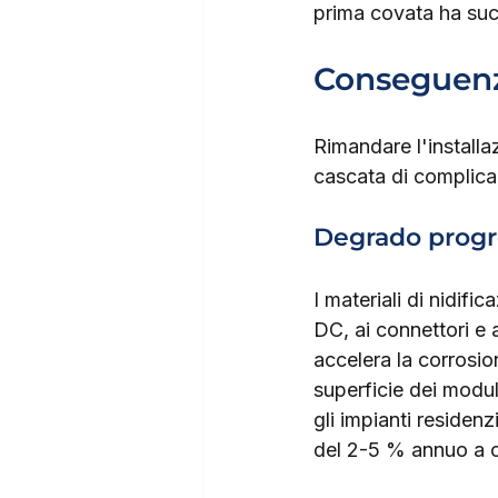
prima covata ha succ
Conseguenze
Rimandare l'installa
cascata di complica
Degrado progre
I materiali di nidif
DC, ai connettori e 
accelera la corrosio
superficie dei modu
gli impianti residen
del 2-5 % annuo a c