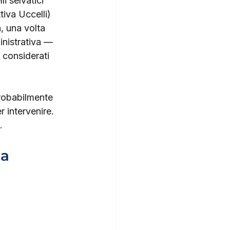
i selvatici 
iva Uccelli) 
a, una volta 
inistrativa — 
 considerati 
probabilmente 
 intervenire. 
.
a 