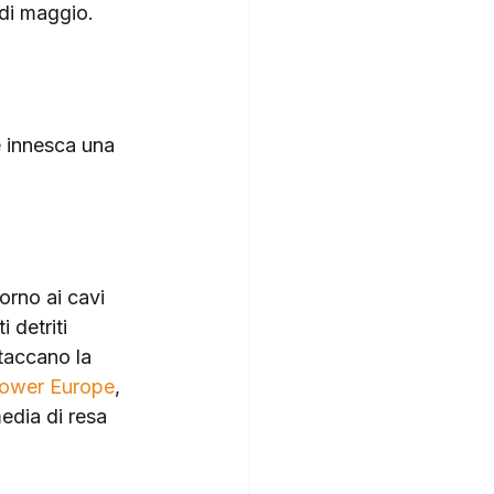
 di maggio.
e innesca una 
orno ai cavi 
 detriti 
taccano la 
Power Europe
, 
edia di resa 