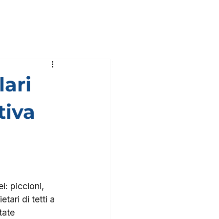
lari
tiva
i: piccioni, 
tari di tetti a 
tate 