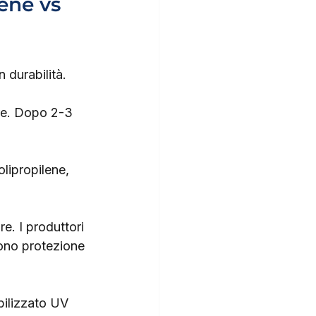
ene vs 
 durabilità.
re. Dopo 2-3 
olipropilene, 
e. I produttori 
cono protezione 
ilizzato UV 