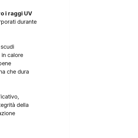
o i raggi UV
rporati durante 
 scudi 
 in calore 
bene 
una che dura 
icativo, 
egrità della 
azione 