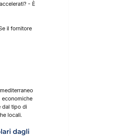
accelerati? - È 
 il fornitore 
ma mediterraneo 
ti economiche 
dal tipo di 
he locali.
ari dagli 