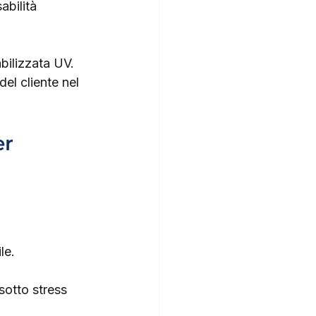
abilità 
ilizzata UV. 
del cliente nel 
r 
le.
sotto stress 