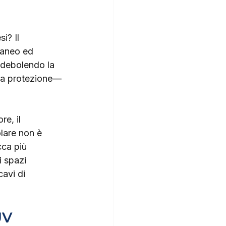
i? Il 
raneo ed 
ndebolendo la 
ella protezione—
e, il 
lare non è 
ca più 
i spazi 
cavi di 
UV