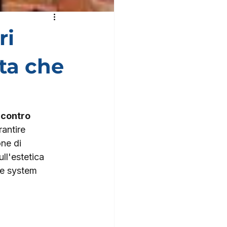
ri
lta che
 contro 
antire 
ne di 
ll'estetica 
te system 