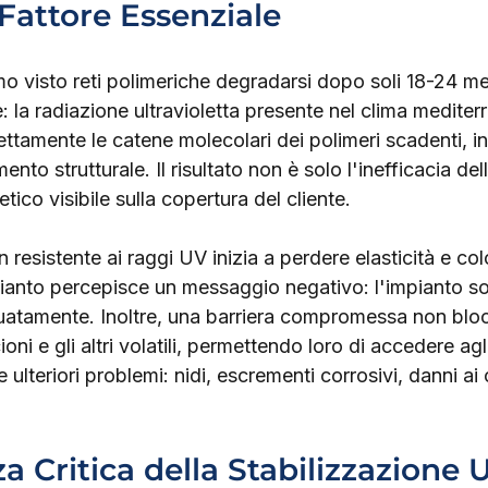
 Fattore Essenziale
 visto reti polimeriche degradarsi dopo soli 18-24 mes
la radiazione ultravioletta presente nel clima mediter
ttamente le catene molecolari dei polimeri scadenti, i
mento strutturale. Il risultato non è solo l'inefficacia d
tico visibile sulla copertura del cliente.
esistente ai raggi UV inizia a perdere elasticità e color
pianto percepisce un messaggio negativo: l'impianto so
uatamente. Inoltre, una barriera compromessa non bloc
oni e gli altri volatili, permettendo loro di accedere agl
 ulteriori problemi: nidi, escrementi corrosivi, danni ai 
a Critica della Stabilizzazione 