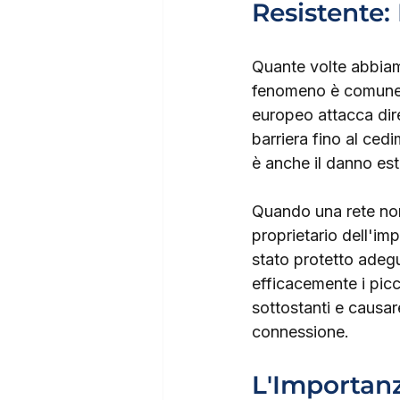
Resistente:
Quante volte abbiamo
fenomeno è comune: 
europeo attacca dire
barriera fino al cedi
è anche il danno este
Quando una rete non r
proprietario dell'im
stato protetto adeg
efficacemente i picci
sottostanti e causare
connessione.
L'Importanz