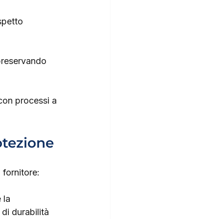
spetto 
 preservando 
 con processi a 
otezione
fornitore:
 la 
i durabilità 