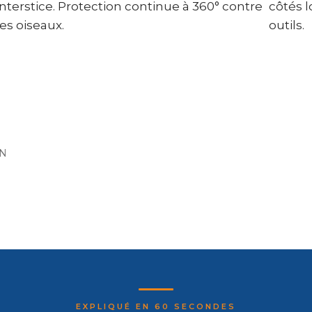
interstice. Protection continue à 360° contre
côtés l
dant des
les oiseaux.
outils.
ON
de 38 %. Économisez la main-d’œuvre.
EXPLIQUÉ EN 60 SECONDES