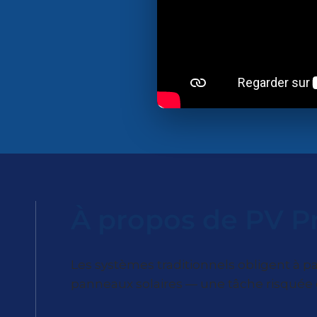
À propos de PV P
Les systèmes traditionnels obligent à pa
panneaux solaires — une tâche risquée e